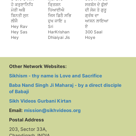
ਹੇ ਕਰੁਣਾਨਿਧਿ
ਕ੍ਰਿਸ਼ਨ
ਸਰਬੰਸ ਦੇ ਫੁੱਲਾਂ
ਮੇਰੀ ਅਬੈ
ਧਿਆਈਐ
ਦੀ ਸੇਜ ਤੇ ਗੁਰੂ
ਬਿਨਤੀ ਸੁਨ
ਜਿਸ ਡਿਠੈ ਸਭਿ
ਗ੍ਰੰਥ ਦਾ
ਲੀਜੈ
ਦੁਖ ਜਾਇ ॥
ਆਸਨ ਲਾਇਆ
Hey Rav
Sri
ਏ
Hey Sas
HarKrishan
300 Saal
Hey
Dhiaiyai Jis
Hoye
Karunanidh
Dithe Sab
Sarbans De
Dukh Jaye
Phulan Di
Sej Te Guru
Granth Da
Aasan Laya
Other Network Websites:
Hai
Sikhism - thy name is Love and Sacrifice
Baba Nand Singh Ji Maharaj - by a direct disciple
of Babaji
Sikh Videos Gurbani Kirtan
Email:
mission@sikhvideos.org
Postal Address
203, Sector 33A,
Chandigarh, INDIA