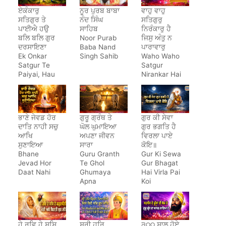
ਏਕੰਕਾਰੁ
ਨੂਰ ਪੁਰਬ ਬਾਬਾ
ਵਾਹੁ ਵਾਹੁ
ਸਤਿਗੁਰ ਤੇ
ਨੰਦ ਸਿੰਘ
ਸਤਿਗੁਰੁ
ਪਾਈਐ ਹਉ
ਸਾਹਿਬ
ਨਿਰੰਕਾਰੁ ਹੈ
ਬਲਿ ਬਲਿ ਗੁਰ
Noor Purab
ਜਿਸੁ ਅੰਤੁ ਨ
ਦਰਸਾਇਣਾ
Baba Nand
ਪਾਰਾਵਾਰੁ
Ek Onkar
Singh Sahib
Waho Waho
Satgur Te
Satgur
Paiyai, Hau
Nirankar Hai
Bal Bal Gur
Darsayena
ਭਾਣੇ ਜੇਵਡ ਹੋਰ
ਗੁਰੂ ਗ੍ਰੰਥ ਤੇ
ਗੁਰ ਕੀ ਸੇਵਾ
ਦਾਤਿ ਨਾਹੀ ਸਚੁ
ਘੋਲ ਘੁਮਾਇਆ
ਗੁਰ ਭਗਤਿ ਹੈ
ਆਖਿ
ਅਪਣਾ ਜੀਵਨ
ਵਿਰਲਾ ਪਾਏ
ਸੁਣਾਇਆ
ਸਾਰਾ
ਕੋਇ॥
Bhane
Guru Granth
Gur Ki Sewa
Jevad Hor
Te Ghol
Gur Bhagat
Daat Nahi
Ghumaya
Hai Virla Pai
Apna
Koi
Jeewan
Saara
ਹੇ ਰਵਿ ਹੇ ਸਸਿ
ਸ੍ਰੀ ਹਰਿ
੩੦੦ ਸਾਲ ਹੋਏ