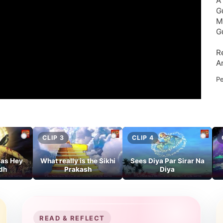
A
G
M
Gu
R
A
Pe
CLIP 3
CLIP 4
Sas Hey
What really is the Sikhi
Sees Diya Par Sirar Na
dh
Prakash
Diya
READ & REFLECT