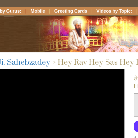
by Gurus:
Mobile
Greeting Cards
Videos by Topic:
Ji, Sahebzadey
> Hey Rav Hey Sas Hey
ਹੇ
H