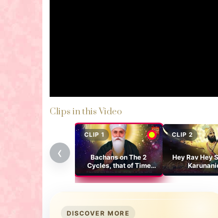
Clips in this Video
CLIP 1
CLIP 2
‹
Bachans on The 2
Hey Rav Hey 
Cycles, that of Time
Karunani
(Kaal) and Parkash of
Nirankar
DISCOVER MORE