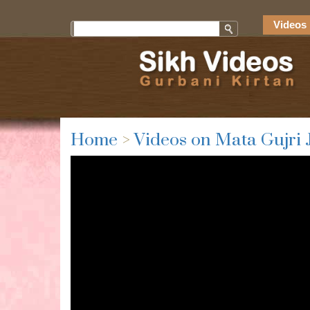
Videos 
Home
>
Videos on Mata Gujri 