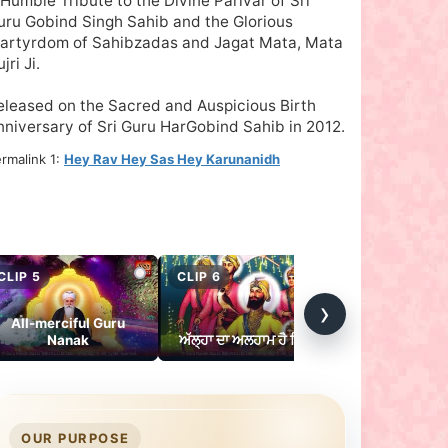
 Humble Tribute to the Divine Parivar of Sri
uru Gobind Singh Sahib and the Glorious
artyrdom of Sahibzadas and Jagat Mata, Mata
jri Ji.
eleased on the Sacred and Auspicious Birth
nniversary of Sri Guru HarGobind Sahib in 2012.
rmalink 1:
Hey Rav Hey Sas Hey Karunanidh
CLIP 5
CLIP 6
CLIP 7
›
All-merciful Guru
Sada Rahe Ni
Nanak
ਅੱਲ੍ਹਾ ਦਾ ਅਲਹਾਮ ਹੈ ਸਿੱਖੀ
Gurmat Pa
OUR PURPOSE