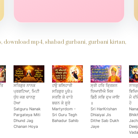
ds, download mp4, shabad gurbani, gurbani kirtan,
ਤਿ
ਸਤਿਗੁਰ ਨਾਨਕ
ਹਉ ਬਲਿਹਾਰੀ
ਸ੍ਰੀ ਹਰਿ ਕ੍ਰਿਸ਼ਨ
ਨਾਨਕੁ
ਪ੍ਰਗਟਿਆ, ਮਿਟੀ
ਸਤਿਗੁਰ ਪੂਰੇ॥
ਧਿਆਈਐ ਜਿਸ
ਭਿਖਿ
ਧੁੰਧ ਜਗ ਚਾਨਣੁ
ਸਰਣਿ ਕੇ ਦਾਤੇ
ਡਿਠੈ ਸਭਿ ਦੁਖ ਜਾਇ
ਮੈ ਦੀ
s
ਹੋਆ
ਬਚਨ ਕੇ ਸੂਰੇ
॥
ਹੇ
Satguru Nanak
Martyrdom -
Sri HarKrishan
Nana
Pargateya Miti
Sri Guru Tegh
Dhiaiyai Jis
Bhik
Dhund Jag
Bahadur Sahib
Dithe Sab Dukh
Jach
Chanan Hoya
Jaye
Deej
Vada