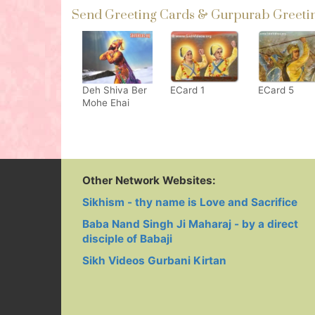
Send Greeting Cards & Gurpurab Greeting
Deh Shiva Ber
ECard 1
ECard 5
Mohe Ehai
Other Network Websites:
Sikhism - thy name is Love and Sacrifice
Baba Nand Singh Ji Maharaj - by a direct
disciple of Babaji
Sikh Videos Gurbani Kirtan