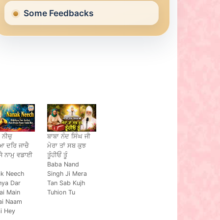
Some Feedbacks
 ਨੀਚੁ
ਬਾਬਾ ਨੰਦ ਸਿੰਘ ਜੀ
ਆ ਦਰਿ ਜਾਚੈ
ਮੇਰਾ ਤਾਂ ਸਬ ਕੁਝ
ਜੈ ਨਾਮੁ ਵਡਾਈ
ਤੂੰਹੀਓਂ ਤੂੰ
Baba Nand
k Neech
Singh Ji Mera
hya Dar
Tan Sab Kujh
ai Main
Tuhion Tu
ai Naam
i Hey