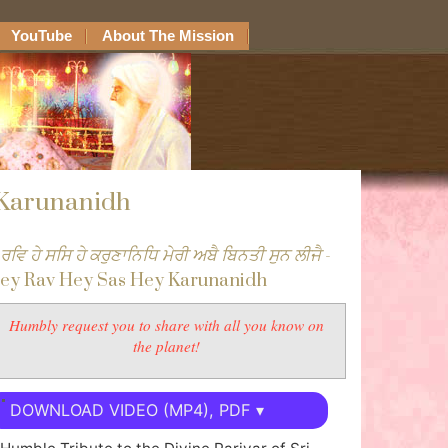
YouTube
About The Mission
 Karunanidh
 ਰਵਿ ਹੇ ਸਸਿ ਹੇ ਕਰੁਣਾਨਿਧਿ ਮੇਰੀ ਅਬੈ ਬਿਨਤੀ ਸੁਨ ਲੀਜੈ
-
ey Rav Hey Sas Hey Karunanidh
Humbly request you to share with all you know on
the planet!
DOWNLOAD VIDEO (MP4), PDF ▾