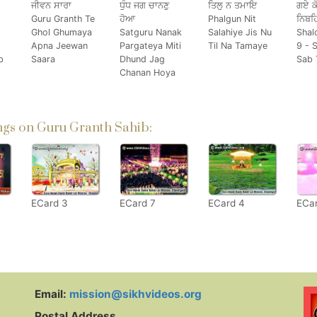
ਜੀਵਨ ਸਾਰਾ
ਧੁੰਧ ਜਗ ਚਾਨਣੁ
ਤਿਲੁ ਨ ਤਮਾਇ
ਗਏ ਕ
Guru Granth Te
ਹੋਆ
Phalgun Nit
ਨਿਬਹ
Ghol Ghumaya
Satguru Nanak
Salahiye Jis Nu
Shal
Apna Jeewan
Pargateya Miti
Til Na Tamaye
9 - 
b
Saara
Dhund Jag
Sab 
Chanan Hoya
gs on Guru Granth Sahib:
ECard 3
ECard 7
ECard 4
ECa
Email:
mission@sikhvideos.org
Postal Address