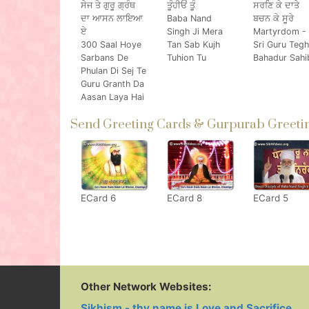
ਸੇਜ ਤੇ ਗੁਰੂ ਗ੍ਰੰਥ
ਤੂੰਹੀਓਂ ਤੂੰ
ਸਰਣਿ ਕੇ ਦਾਤੇ
ਦਾ ਆਸਨ ਲਾਇਆ
Baba Nand
ਬਚਨ ਕੇ ਸੂਰੇ
ਏ
Singh Ji Mera
Martyrdom -
300 Saal Hoye
Tan Sab Kujh
Sri Guru Tegh
Sarbans De
Tuhion Tu
Bahadur Sahi
Phulan Di Sej Te
Guru Granth Da
Aasan Laya Hai
Send Greeting Cards & Gurpurab Greetin
ECard 6
ECard 8
ECard 5
Other Network Websites:
Sikhism - thy name is Love and Sacrifice