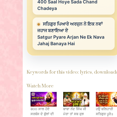
400 Saal Hoye Sada Chand
Chadeya
ਸਤਿਗੁਰ ਪਿਆਰੇ ਅਰਜੁਨ ਨੇ ਇਕ ਨਵਾਂ
ਜਹਾਜ ਬਣਾਇਆ ਏ
Satgur Pyare Arjan Ne Ek Nava
Jahaj Banaya Hai
Keywords for this video: lyrics, downloa
Watch More
੩੦੦ ਸਾਲ ਹੋਏ
ਬਾਬਾ ਨੰਦ ਸਿੰਘ ਜੀ
ਹਉ ਬਲਿਹਾਰੀ
ਸਰਬੰਸ ਦੇ ਫੁੱਲਾਂ ਦੀ
ਮੇਰਾ ਤਾਂ ਸਬ ਕੁਝ
ਸਤਿਗੁਰ ਪੂਰੇ॥