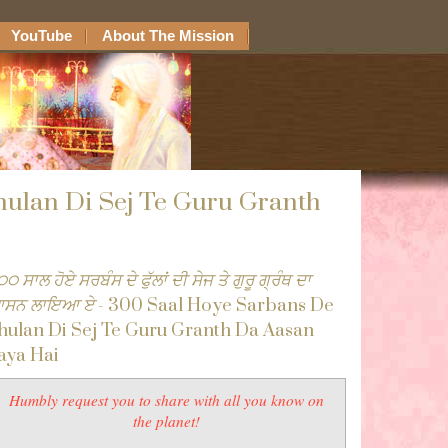
YouTube
About The Mission
ulan Di Sej Te Guru Granth
੦ ਸਾਲ ਹੋਏ ਸਰਬੰਸ ਦੇ ਫੁੱਲਾਂ ਦੀ ਸੇਜ ਤੇ ਗੁਰੂ ਗ੍ਰੰਥ ਦਾ
ਸਨ ਲਾਇਆ ਏ
- 300 Saal Hoye Sarbans De
hulan Di Sej Te Guru Granth Da Aasan
aya Hai
Humbly request you to share with all you know on
the planet!