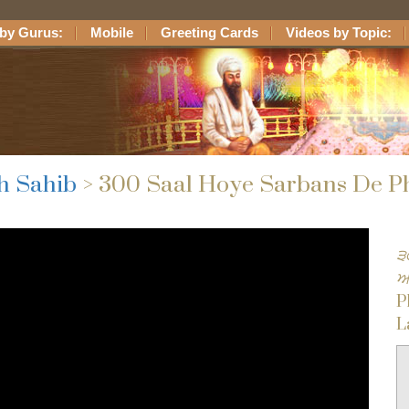
by Gurus:
Mobile
Greeting Cards
Videos by Topic:
h Sahib
> 300 Saal Hoye Sarbans De Ph
੩੦
ਆ
P
L