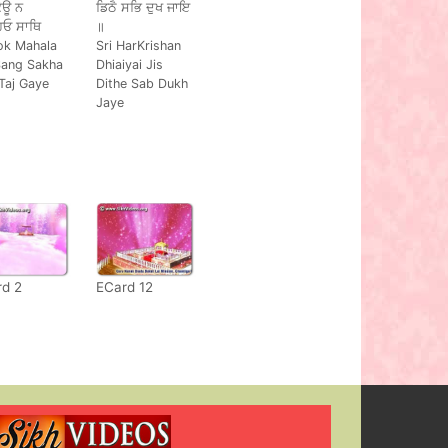
ੋਊ ਨ
ਡਿਠੈ ਸਭਿ ਦੁਖ ਜਾਇ
ਿਓ ਸਾਥਿ
॥
ok Mahala
Sri HarKrishan
Sang Sakha
Dhiaiyai Jis
Taj Gaye
Dithe Sab Dukh
Jaye
rd 2
ECard 12