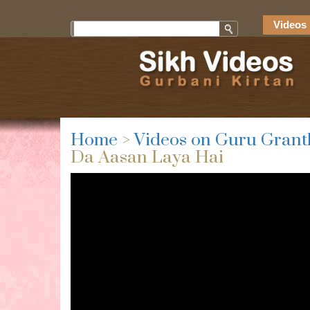
Videos 
Home
>
Videos on Guru Grant
Da Aasan Laya Hai