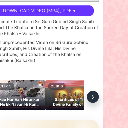
DOWNLOAD VIDEO (MP4), PDF ▾
umble Tribute to Sri Guru Gobind Singh Sahib
nd The Khalsa on the Sacred Day of Creation of
he Khalsa - Vaisakhi
n unprecedented Video on Sri Guru Gobind
ngh Sahib, His Divine Lila, His Divine
acrifices, and Creation of the Khalsa on
aisakhi (Baisakhi).
ah Wah Guru Gobind Singh Ji eK Navan Hi Choj
khaya Hai, Sarbans De Phulan Di Sej Te Guru Granth
a Aasan Laya Hai
CLIP 5
CLIP 6
CLIP 7
rmalink 1:
300 Saal Hoye Sarbans De Phulan Di Sej Te
›
ru Granth Da Aasan Laya Hai
Kee Har Vari Nirankar
Sacrifices of The
Sarbans De P
Ne Ek Navan Hi Rang
Divine Family of Sri
Sej Te Guru G
Dikhaya Nahi
Guru Gobind Singh
Aasan Laya
Sahib