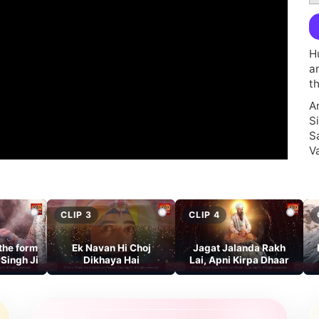
H
a
t
A
Si
S
V
W
Di
D
CLIP 3
CLIP 4
Pe
Gu
the form
Ek Navan Hi Choj
Jagat Jalanda Rakh
Singh Ji
Dikhaya Hai
Lai, Apni Kirpa Dhaar