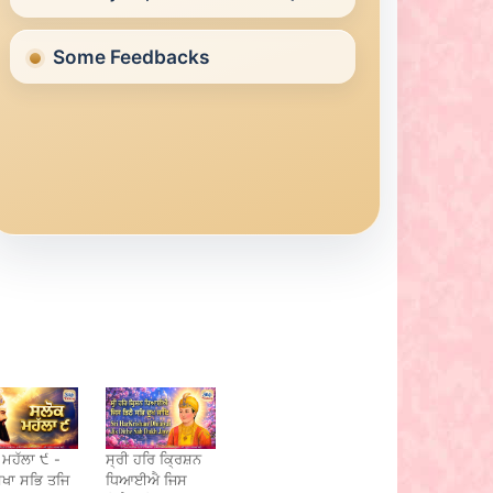
Some Feedbacks
 ਮਹੱਲਾ ੯ -
ਸ੍ਰੀ ਹਰਿ ਕ੍ਰਿਸ਼ਨ
ਸਖਾ ਸਭਿ ਤਜਿ
ਧਿਆਈਐ ਜਿਸ