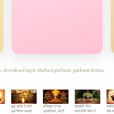
ds, download mp4, shabad gurbani, gurbani kirtan,
ਗੁਰੂ ਗ੍ਰੰਥ ਤੇ ਘੋਲ
ਸਤਿਗੁਰ ਨਾਨਕ
ਫਲਗੁਣਿ ਨਿਤ
ਸਲੋਕ
ਘੁਮਾਇਆ ਅਪਣਾ
ਪ੍ਰਗਟਿਆ, ਮਿਟੀ
ਸਲਾਹੀਐ ਜਿਸ ਨੋ
ਸੰਗ 