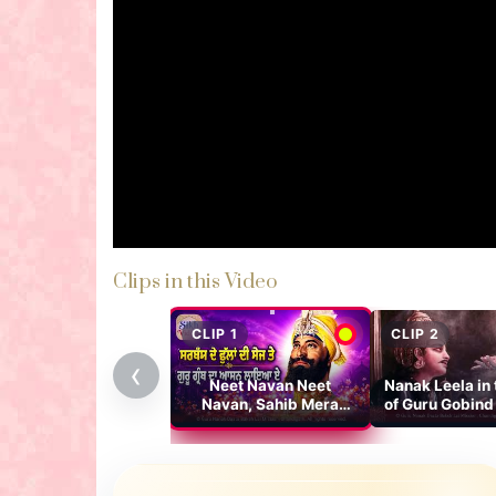
Clips in this Video
CLIP 1
CLIP 2
‹
Neet Navan Neet
Nanak Leela in 
Navan, Sahib Mera
of Guru Gobind 
Neet Navan