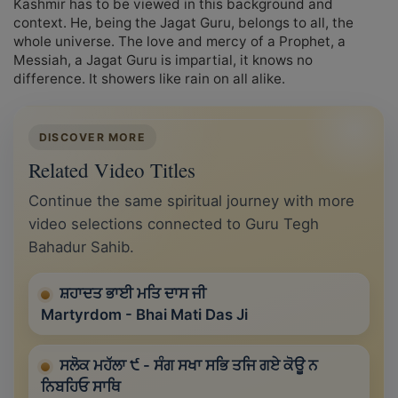
Kashmir has to be viewed in this background and
context. He, being the Jagat Guru, belongs to all, the
whole universe. The love and mercy of a Prophet, a
Messiah, a Jagat Guru is impartial, it knows no
difference. It showers like rain on all alike.
DISCOVER MORE
Related Video Titles
Continue the same spiritual journey with more
video selections connected to Guru Tegh
Bahadur Sahib.
ਸ਼ਹਾਦਤ ਭਾਈ ਮਤਿ ਦਾਸ ਜੀ
Martyrdom - Bhai Mati Das Ji
ਸਲੋਕ ਮਹੱਲਾ ੯ - ਸੰਗ ਸਖਾ ਸਭਿ ਤਜਿ ਗਏ ਕੋਊ ਨ
ਨਿਬਹਿਓ ਸਾਥਿ