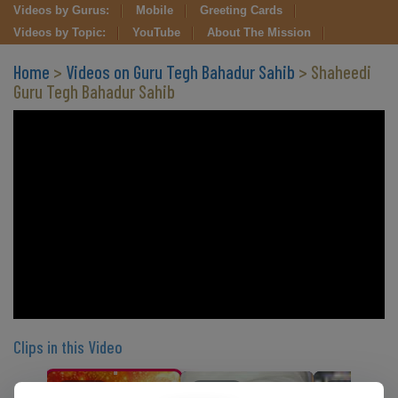
Videos by Gurus:
Mobile
Greeting Cards
Videos by Topic:
YouTube
About The Mission
Home
>
Videos on Guru Tegh Bahadur Sahib
> Shaheedi
Guru Tegh Bahadur Sahib
Clips in this Video
CLIP 1
CLIP 2
CLIP 3