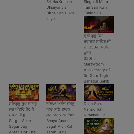
Sri HarKrishan
Singh Ji Mera
Dhiaiyai Jis
Tan Sab Kujh
Dithe Sab Dukh
Tuhion Tu
Jaye
ਸ੍ਰੀ ਗੁਰੂ ਤੇਗ
ਬਹਾਦਰ ਸਾਹਿਬ ਜੀ
ਦਾ 350ਵਾਂ ਸ਼ਹੀਦੀ
ਪੁਰਬ
350th
Martyrdom
Anniversary of
Sri Guru Tegh
Bahadur Sahib
ਸਤਿਗੁਰੁ ਸੁਖ ਸਾਗਰੁ
ਭਇਆ ਅਨੰਦ ਜਗਤੁ
Dhan Guru
ਜਗ ਅੰਤਰਿ ਹੋਰ ਥੈ
ਵਿਚ ਕਲਿ ਤਾਰਨ
Nanak Tuhi
ਸੁਖੁ ਨਾਹੀ॥
ਗੁਰ ਨਾਨਕ ਆਇਆ
Nirankar - 2
Satgur Sukh
Bhaya Anand
Sagar Jag
Jagat Vich Kal
Antar, Hor Thai
Taran Guru