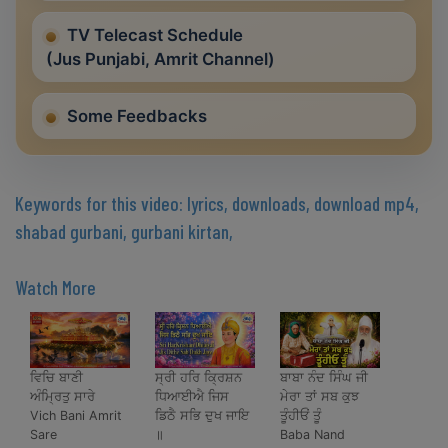
TV Telecast Schedule
(Jus Punjabi, Amrit Channel)
Some Feedbacks
Keywords for this video: lyrics, downloads, download mp4,
shabad gurbani, gurbani kirtan,
Watch More
ਵਿਚਿ ਬਾਣੀ
ਸ੍ਰੀ ਹਰਿ ਕ੍ਰਿਸ਼ਨ
ਬਾਬਾ ਨੰਦ ਸਿੰਘ ਜੀ
ਅੰਮ੍ਰਿਤੁ ਸਾਰੇ
ਧਿਆਈਐ ਜਿਸ
ਮੇਰਾ ਤਾਂ ਸਬ ਕੁਝ
Vich Bani Amrit
ਡਿਠੈ ਸਭਿ ਦੁਖ ਜਾਇ
ਤੂੰਹੀਓਂ ਤੂੰ
Sare
॥
Baba Nand