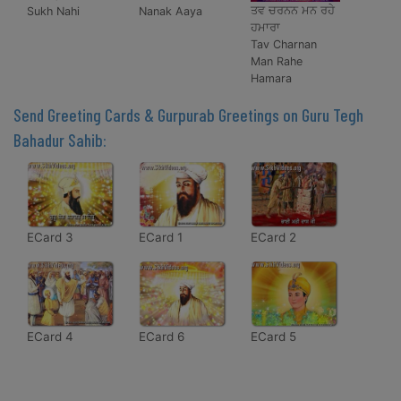
ਤਵ ਚਰਨਨ ਮਨ ਰਹੇ
Sukh Nahi
Nanak Aaya
ਹਮਾਰਾ
Tav Charnan
Man Rahe
Hamara
Send Greeting Cards & Gurpurab Greetings on Guru Tegh
Bahadur Sahib:
ECard 3
ECard 1
ECard 2
ECard 4
ECard 6
ECard 5