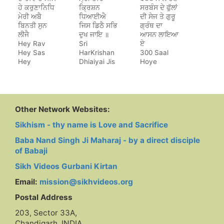
ਹੇ ਕਰੁਣਾਨਿਧਿ
ਕ੍ਰਿਸ਼ਨ
ਸਰਬੰਸ ਦੇ ਫੁੱਲਾਂ
ਮੇਰੀ ਅਬੈ
ਧਿਆਈਐ
ਦੀ ਸੇਜ ਤੇ ਗੁਰੂ
ਬਿਨਤੀ ਸੁਨ
ਜਿਸ ਡਿਠੈ ਸਭਿ
ਗ੍ਰੰਥ ਦਾ
ਲੀਜੈ
ਦੁਖ ਜਾਇ ॥
ਆਸਨ ਲਾਇਆ
Hey Rav
Sri
ਏ
Hey Sas
HarKrishan
300 Saal
Hey
Dhiaiyai Jis
Hoye
Karunanidh
Dithe Sab
Sarbans De
Dukh Jaye
Phulan Di
Sej Te Guru
Granth Da
Aasan Laya
Other Network Websites:
Hai
Sikhism - thy name is Love and Sacrifice
Baba Nand Singh Ji Maharaj - by a direct disciple
of Babaji
Sikh Videos Gurbani Kirtan
Email:
mission@sikhvideos.org
Postal Address
203, Sector 33A,
Chandigarh, INDIA