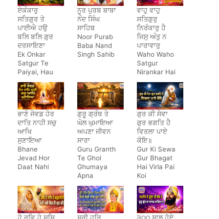
ਏਕੰਕਾਰੁ
ਨੂਰ ਪੁਰਬ ਬਾਬਾ
ਵਾਹੁ ਵਾਹੁ
ਸਤਿਗੁਰ ਤੇ
ਨੰਦ ਸਿੰਘ
ਸਤਿਗੁਰੁ
ਪਾਈਐ ਹਉ
ਸਾਹਿਬ
ਨਿਰੰਕਾਰੁ ਹੈ
ਬਲਿ ਬਲਿ ਗੁਰ
Noor Purab
ਜਿਸੁ ਅੰਤੁ ਨ
ਦਰਸਾਇਣਾ
Baba Nand
ਪਾਰਾਵਾਰੁ
Ek Onkar
Singh Sahib
Waho Waho
Satgur Te
Satgur
Paiyai, Hau
Nirankar Hai
Bal Bal Gur
Darsayena
ਭਾਣੇ ਜੇਵਡ ਹੋਰ
ਗੁਰੂ ਗ੍ਰੰਥ ਤੇ
ਗੁਰ ਕੀ ਸੇਵਾ
ਦਾਤਿ ਨਾਹੀ ਸਚੁ
ਘੋਲ ਘੁਮਾਇਆ
ਗੁਰ ਭਗਤਿ ਹੈ
ਆਖਿ
ਅਪਣਾ ਜੀਵਨ
ਵਿਰਲਾ ਪਾਏ
ਸੁਣਾਇਆ
ਸਾਰਾ
ਕੋਇ॥
Bhane
Guru Granth
Gur Ki Sewa
Jevad Hor
Te Ghol
Gur Bhagat
Daat Nahi
Ghumaya
Hai Virla Pai
Apna
Koi
Jeewan
Saara
ਹੇ ਰਵਿ ਹੇ ਸਸਿ
ਸ੍ਰੀ ਹਰਿ
੩੦੦ ਸਾਲ ਹੋਏ