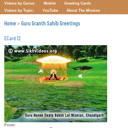
Videos by Gurus:
Mobile
Greeting Cards
Videos by Topic:
YouTube
About The Mission
Home
>
Guru Granth Sahib Greetings
ECard 12
From: