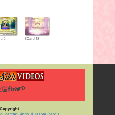
rd 2
ECard 18
Copyright
ig. Partap Singh Ji Jaspal (retd.)