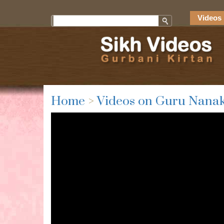
Videos 
Home
>
Videos on Guru Nanak