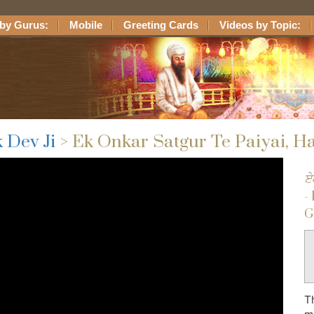
by Gurus:
Mobile
Greeting Cards
Videos by Topic:
 Dev Ji
> Ek Onkar Satgur Te Paiyai, H
ਏ
-
G
T