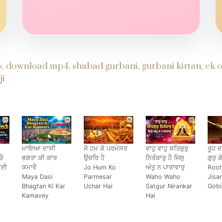
s, download mp4, shabad gurbani, gurbani kirtan, ek on
ji
ਮਾਇਆ ਦਾਸੀ
ਜੋ ਹਮ ਕੋ ਪਰਮੇਸਰ
ਵਾਹੁ ਵਾਹੁ ਸਤਿਗੁਰੁ
ਰੂਹ 
ਚੈ
ਭਗਤਾ ਕੀ ਕਾਰ
ਉਚਰਿ ਹੈ
ਨਿਰੰਕਾਰੁ ਹੈ ਜਿਸੁ
ਗੁਰੁ 
ਡਾਈ
ਕਮਾਵੈ
Jo Hum Ko
ਅੰਤੁ ਨ ਪਾਰਾਵਾਰੁ
Rooh
Maya Dasi
Parmesar
Waho Waho
Jisa
Bhagtan Ki Kar
Uchar Hai
Satgur Nirankar
Gobi
Kamavey
Hai