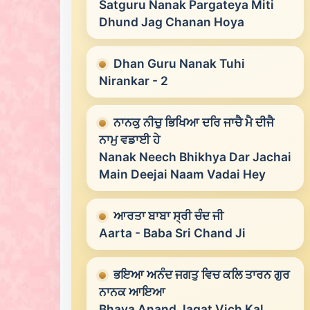
Satguru Nanak Pargateya Miti
Dhund Jag Chanan Hoya
Dhan Guru Nanak Tuhi
Nirankar - 2
ਨਾਨਕੁ ਨੀਚੁ ਭਿਖਿਆ ਦਰਿ ਜਾਚੈ ਮੈ ਦੀਜੈ
ਨਾਮੁ ਵਡਾਈ ਹੇ
Nanak Neech Bhikhya Dar Jachai
Main Deejai Naam Vadai Hey
ਆਰਤਾ ਬਾਬਾ ਸ੍ਰੀ ਚੰਦ ਜੀ
Aarta - Baba Sri Chand Ji
ਭਇਆ ਅਨੰਦ ਜਗਤੁ ਵਿਚ ਕਲਿ ਤਾਰਨ ਗੁਰ
ਨਾਨਕ ਆਇਆ
Bhaya Anand Jagat Vich Kal