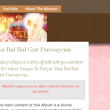
YouTube
About The Mission
au Bal Bal Gur Darsayena
ਕੰਕਾਰੁ ਸਤਿਗੁਰ ਤੇ ਪਾਈਐ ਹਉ ਬਲਿ ਬਲਿ ਗੁਰ ਦਰਸਾਇਣਾ
 Ek Onkar Satgur Te Paiyai, Hau Bal Bal
ur Darsayena
Humbly request you to share with all you know on
the planet!
he main content of this Album is a divine