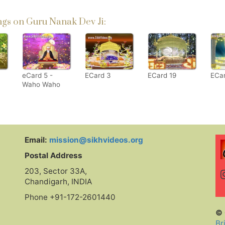
gs on Guru Nanak Dev Ji:
eCard 5 -
ECard 3
ECard 19
ECa
Waho Waho
Satgur
Nirankar Hai
Email:
mission@sikhvideos.org
Postal Address
203, Sector 33A,
Chandigarh, INDIA
Phone +91-172-2601440
© 
Br