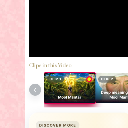
Clips in this Video
CLIP 1
CLIP 2
‹
Deep meanings
Mool Mantar
Mool Man
DISCOVER MORE