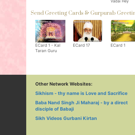
Vadai Hey
Send Greeting Cards & Gurpurab Greetin
ECard 1 - Kal
ECard 17
ECard 1
Taran Guru
Nanak Aaya
Other Network Websites:
Sikhism - thy name is Love and Sacrifice
Baba Nand Singh Ji Maharaj - by a direct
disciple of Babaji
Sikh Videos Gurbani Kirtan