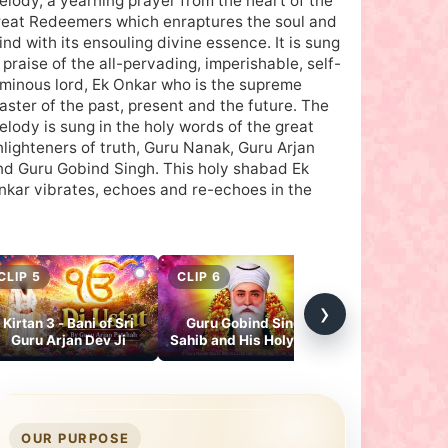
elody, a yearning prayer from the heart of the
reat Redeemers which enraptures the soul and
ind with its ensouling divine essence. It is sung
 praise of the all-pervading, imperishable, self-
uminous lord, Ek Onkar who is the supreme
aster of the past, present and the future. The
elody is sung in the holy words of the great
nlighteners of truth, Guru Nanak, Guru Arjan
nd Guru Gobind Singh. This holy shabad Ek
nkar vibrates, echoes and re-echoes in the
hole of gurbani in Sri Guru Granth Sahib.
he Album touches upon:
. What is Ek Onkar? 2. What do Guru Sehban say
bout Ik Onkar 3. How can one reach Ek Onkar?
CLIP 5
CLIP 6
CLIP 7
›
rmalink 1:
Ek Onkar Satgur Te Paiyai, Hau Bal Bal Gur
arsayena
Kirtan 3 - Bani of Sri
Guru Gobind Singh
Concluding B
Guru Arjan Dev Ji
Sahib and His Holy Bani
how it is only
on Ek Onkar
prevading th
Univer
OUR PURPOSE