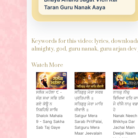
Taran Guru Nanak Aaya
Keywords for this video: lyrics, download
almighty, god, guru nanak, guru arjan dev 
Watch More
ਸਲੋਕ ਮਹੱਲਾ ੯ -
ਸਤਿਗੁਰੁ ਮੇਰਾ ਸਰਬ
ਨਾਨਕੁ ਨੀਚੁ
ਸੰਗ ਸਖਾ ਸਭਿ ਤਜਿ
ਪ੍ਰਤਿਪਾਲੈ ॥
ਭਿਖਿਆ ਦਰਿ ਜਾ
ਗਏ ਕੋਊ ਨ
ਸਤਿਗੁਰੁ ਮੇਰਾ ਮਾਰਿ
ਮੈ ਦੀਜੈ ਨਾਮੁ ਵ
ਨਿਬਹਿਓ ਸਾਥਿ
ਜੀਵਾਲੈ ॥
ਹੇ
Shalok Mahala
Satgur Mera
Nanak Neech
9 - Sang Sakha
Sarab PritPalai,
Bhikhya Dar
Sab Taj Gaye
Satguru Mera
Jachai Main
Maar Jeevalain
Deejai Naam