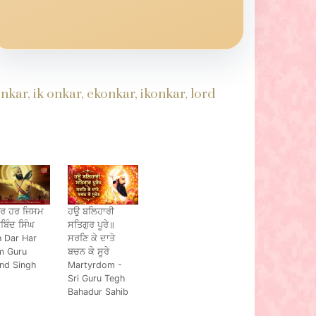
kar, ik onkar, ekonkar, ikonkar, lord
ਦਰ ਹਰ ਜਿਸਮ
ਹਉ ਬਲਿਹਾਰੀ
ਗੋਬਿੰਦ ਸਿੰਘ
ਸਤਿਗੁਰ ਪੂਰੇ॥
 Dar Har
ਸਰਣਿ ਕੇ ਦਾਤੇ
m Guru
ਬਚਨ ਕੇ ਸੂਰੇ
nd Singh
Martyrdom -
Sri Guru Tegh
Bahadur Sahib