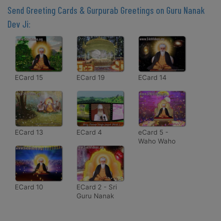
Send Greeting Cards & Gurpurab Greetings on Guru Nanak
Dev Ji:
ECard 15
ECard 19
ECard 14
ECard 13
ECard 4
eCard 5 -
Waho Waho
Satgur
Nirankar Hai
ECard 10
ECard 2 - Sri
Guru Nanak
Dev Ji - The
Master of Kali