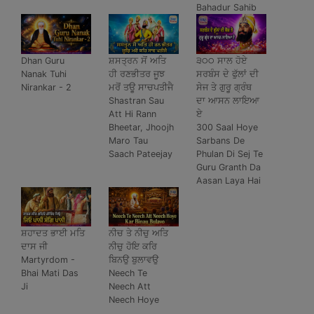
Bahadur Sahib
Dhan Guru
ਸ਼ਸਤ੍ਰਨ ਸੋਂ ਅਤਿ
੩੦੦ ਸਾਲ ਹੋਏ
Nanak Tuhi
ਹੀ ਰਣਭੀਤਰ ਜੂਝ
ਸਰਬੰਸ ਦੇ ਫੁੱਲਾਂ ਦੀ
Nirankar - 2
ਮਰੋਂ ਤਊ ਸਾਚਪਤੀਜੈ
ਸੇਜ ਤੇ ਗੁਰੂ ਗ੍ਰੰਥ
Shastran Sau
ਦਾ ਆਸਨ ਲਾਇਆ
Att Hi Rann
ਏ
Bheetar, Jhoojh
300 Saal Hoye
Maro Tau
Sarbans De
Saach Pateejay
Phulan Di Sej Te
Guru Granth Da
Aasan Laya Hai
ਸ਼ਹਾਦਤ ਭਾਈ ਮਤਿ
ਨੀਚ ਤੇ ਨੀਚੁ ਅਤਿ
ਦਾਸ ਜੀ
ਨੀਚੁ ਹੋਇ ਕਰਿ
Martyrdom -
ਬਿਨਉ ਬੁਲਾਵਉ
Bhai Mati Das
Neech Te
Ji
Neech Att
Neech Hoye