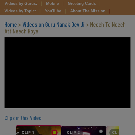
Videos by Gurus:
Mobile
Greeting Cards
Videos by Topic:
YouTube
About The Mission
Home
>
Videos on Guru Nanak Dev Ji
> Neech Te Neech
Att Neech Hoye
Clips in this Video
CLIP 1
CLIP 2
CLIP 3