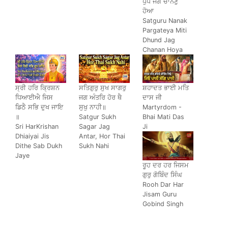
ਧੁੰਧ ਜਗ ਚਾਨਣੁ
ਹੋਆ
Satguru Nanak
Pargateya Miti
Dhund Jag
Chanan Hoya
ਸ੍ਰੀ ਹਰਿ ਕ੍ਰਿਸ਼ਨ
ਸਤਿਗੁਰੁ ਸੁਖ ਸਾਗਰੁ
ਸ਼ਹਾਦਤ ਭਾਈ ਮਤਿ
ਧਿਆਈਐ ਜਿਸ
ਜਗ ਅੰਤਰਿ ਹੋਰ ਥੈ
ਦਾਸ ਜੀ
ਡਿਠੈ ਸਭਿ ਦੁਖ ਜਾਇ
ਸੁਖੁ ਨਾਹੀ॥
Martyrdom -
॥
Satgur Sukh
Bhai Mati Das
Sri HarKrishan
Sagar Jag
Ji
Dhiaiyai Jis
Antar, Hor Thai
Dithe Sab Dukh
Sukh Nahi
Jaye
ਰੂਹ ਦਰ ਹਰ ਜਿਸਮ
ਗੁਰੁ ਗੋਬਿੰਦ ਸਿੰਘ
Rooh Dar Har
Jisam Guru
Gobind Singh