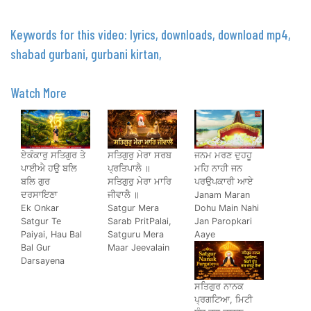
Keywords for this video: lyrics, downloads, download mp4,
shabad gurbani, gurbani kirtan,
Watch More
ਏਕੰਕਾਰੁ ਸਤਿਗੁਰ ਤੇ
ਸਤਿਗੁਰੁ ਮੇਰਾ ਸਰਬ
ਜਨਮ ਮਰਣ ਦੁਹਹੂ
ਪਾਈਐ ਹਉ ਬਲਿ
ਪ੍ਰਤਿਪਾਲੈ ॥
ਮਹਿ ਨਾਹੀ ਜਨ
ਬਲਿ ਗੁਰ
ਸਤਿਗੁਰੁ ਮੇਰਾ ਮਾਰਿ
ਪਰਉਪਕਾਰੀ ਆਏ
ਦਰਸਾਇਣਾ
ਜੀਵਾਲੈ ॥
Janam Maran
Ek Onkar
Satgur Mera
Dohu Main Nahi
Satgur Te
Sarab PritPalai,
Jan Paropkari
Paiyai, Hau Bal
Satguru Mera
Aaye
Bal Gur
Maar Jeevalain
Darsayena
ਸਤਿਗੁਰ ਨਾਨਕ
ਪ੍ਰਗਟਿਆ, ਮਿਟੀ