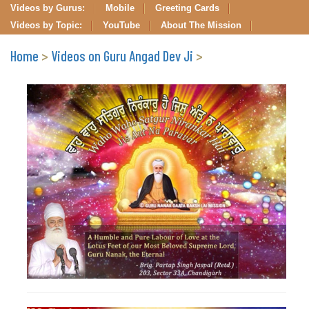
Videos by Gurus:
Mobile
Greeting Cards
Videos by Topic:
YouTube
About The Mission
Home
>
Videos on Guru Angad Dev Ji
>