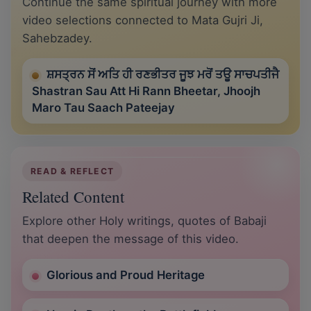
Continue the same spiritual journey with more
video selections connected to Mata Gujri Ji,
Sahebzadey.
ਸ਼ਸਤ੍ਰਨ ਸੋਂ ਅਤਿ ਹੀ ਰਣਭੀਤਰ ਜੂਝ ਮਰੋਂ ਤਊ ਸਾਚਪਤੀਜੈ
Shastran Sau Att Hi Rann Bheetar, Jhoojh
Maro Tau Saach Pateejay
READ & REFLECT
Related Content
Explore other Holy writings, quotes of Babaji
that deepen the message of this video.
Glorious and Proud Heritage