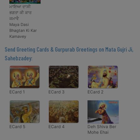
ਮਾਇਆ ਦਾਸੀ
ਭਗਤਾ ਕੀ ਕਾਰ
ਕਮਾਵੈ
Maya Dasi
Bhagtan Ki Kar
Kamavey
Send Greeting Cards & Gurpurab Greetings on Mata Gujri Ji,
Sahebzadey:
ECard 1
ECard 3
ECard 2
ECard 5
ECard 4
Deh Shiva Ber
Mohe Ehai