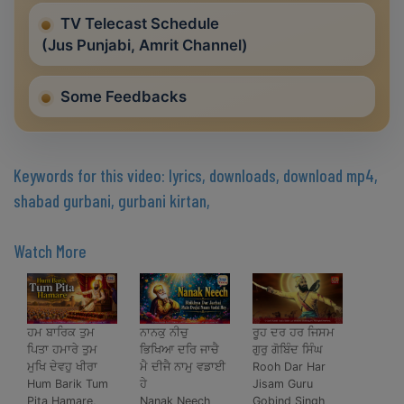
TV Telecast Schedule
(Jus Punjabi, Amrit Channel)
Some Feedbacks
Keywords for this video: lyrics, downloads, download mp4,
shabad gurbani, gurbani kirtan,
Watch More
ਹਮ ਬਾਰਿਕ ਤੁਮ
ਨਾਨਕੁ ਨੀਚੁ
ਰੂਹ ਦਰ ਹਰ ਜਿਸਮ
ਪਿਤਾ ਹਮਾਰੇ ਤੁਮ
ਭਿਖਿਆ ਦਰਿ ਜਾਚੈ
ਗੁਰੁ ਗੋਬਿੰਦ ਸਿੰਘ
ਮੁਖਿ ਦੇਵਹੁ ਖੀਰਾ
ਮੈ ਦੀਜੈ ਨਾਮੁ ਵਡਾਈ
Rooh Dar Har
Hum Barik Tum
ਹੇ
Jisam Guru
Pita Hamare,
Nanak Neech
Gobind Singh