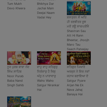
Tum Mukh
Bhikhya Dar
Devo Kheera
Jachai Main
Deejai Naam
ਸ਼ਸਤ੍ਰਨ ਸੋਂ ਅਤਿ
Vadai Hey
ਹੀ ਰਣਭੀਤਰ ਜੂਝ
ਮਰੋਂ ਤਊ ਸਾਚਪਤੀਜੈ
Shastran Sau
Att Hi Rann
Bheetar, Jhoojh
Maro Tau
Saach Pateejay
ਨੂਰ ਪੁਰਬ ਬਾਬਾ ਨੰਦ
ਵਾਹੁ ਵਾਹੁ ਸਤਿਗੁਰੁ
ਸਤਿਗੁਰ ਪਿਆਰੇ
ਸਿੰਘ ਸਾਹਿਬ
ਨਿਰੰਕਾਰੁ ਹੈ ਜਿਸੁ
ਅਰਜੁਨ ਨੇ ਇਕ ਨਵਾਂ
Noor Purab
ਅੰਤੁ ਨ ਪਾਰਾਵਾਰੁ
ਜਹਾਜ ਬਣਾਇਆ ਏ
Baba Nand
Waho Waho
Satgur Pyare
Singh Sahib
Satgur Nirankar
Arjan Ne Ek
Hai
Nava Jahaj
Banaya Hai