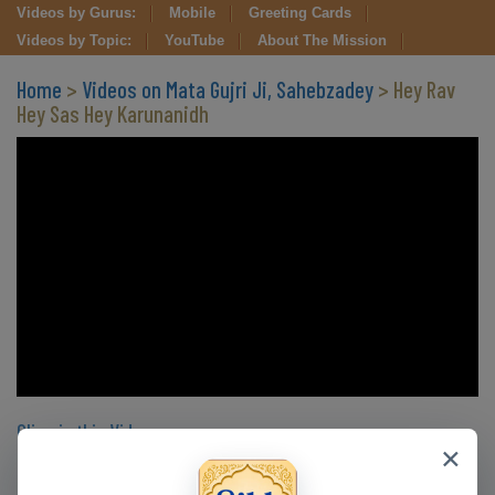
Videos by Gurus:
Mobile
Greeting Cards
Videos by Topic:
YouTube
About The Mission
Home
>
Videos on Mata Gujri Ji, Sahebzadey
> Hey Rav
Hey Sas Hey Karunanidh
Clips in this Video
×
CLIP 12
CLIP 13
CLIP 14