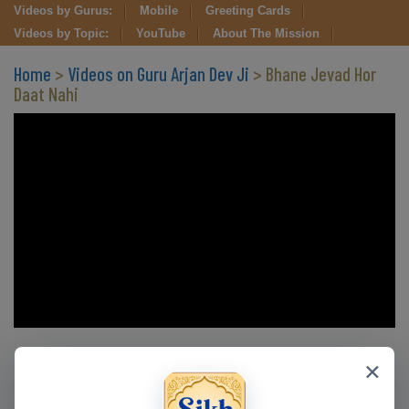
Videos by Gurus:
Mobile
Greeting Cards
Videos by Topic:
YouTube
About The Mission
Home
>
Videos on Guru Arjan Dev Ji
> Bhane Jevad Hor
Daat Nahi
Clips in this Video
×
CLIP 6
CLIP 7
CLIP 8