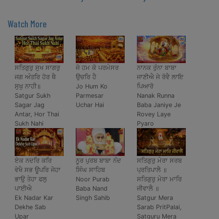
Watch More
ਸਤਿਗੁਰੁ ਸੁਖ ਸਾਗਰੁ
ਜੋ ਹਮ ਕੋ ਪਰਮੇਸਰ
ਨਾਨਕ ਰੁੰਨਾ ਬਾਬਾ
ਜਗ ਅੰਤਰਿ ਹੋਰ ਥੈ
ਉਚਰਿ ਹੈ
ਜਾਣੀਐ ਜੇ ਰੋਵੈ ਲਾਇ
ਸੁਖੁ ਨਾਹੀ॥
Jo Hum Ko
ਪਿਆਰੋ
Satgur Sukh
Parmesar
Nanak Runna
Sagar Jag
Uchar Hai
Baba Janiye Je
Antar, Hor Thai
Rovey Laye
Sukh Nahi
Pyaro
ਏਕ ਨਦਰਿ ਕਰਿ
ਨੂਰ ਪੁਰਬ ਬਾਬਾ ਨੰਦ
ਸਤਿਗੁਰੁ ਮੇਰਾ ਸਰਬ
ਵੇਖੈ ਸਭ ਊਪਰਿ ਜੇਹਾ
ਸਿੰਘ ਸਾਹਿਬ
ਪ੍ਰਤਿਪਾਲੈ ॥
ਭਾਉ ਤੇਹਾ ਫਲੁ
Noor Purab
ਸਤਿਗੁਰੁ ਮੇਰਾ ਮਾਰਿ
ਪਾਈਐ
Baba Nand
ਜੀਵਾਲੈ ॥
Ek Nadar Kar
Singh Sahib
Satgur Mera
Dekhe Sab
Sarab PritPalai,
Upar
Satguru Mera