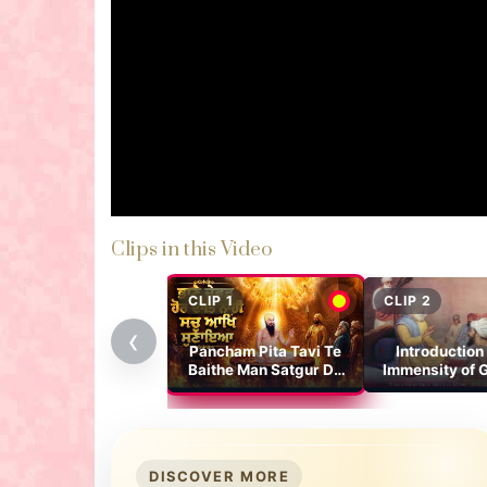
Clips in this Video
CLIP 1
CLIP 2
‹
Pancham Pita Tavi Te
Introduction 
Baithe Man Satgur Da
Immensity of G
Bhan
Sri Guru Arjan
DISCOVER MORE