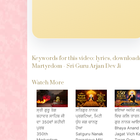
Keywords for this video: lyrics, download
Martyrdom - Sri Guru Arjan Dev Ji
Watch More
ਸ੍ਰੀ ਗੁਰੂ ਤੇਗ
ਸਤਿਗੁਰ ਨਾਨਕ
ਭਇਆ ਅਨੰਦ ਜਗ
ਬਹਾਦਰ ਸਾਹਿਬ ਜੀ
ਪ੍ਰਗਟਿਆ, ਮਿਟੀ
ਵਿਚ ਕਲਿ ਤਾਰਨ
ਦਾ 350ਵਾਂ ਸ਼ਹੀਦੀ
ਧੁੰਧ ਜਗ ਚਾਨਣੁ
ਗੁਰ ਨਾਨਕ ਆ
ਪੁਰਬ
ਹੋਆ
Bhaya Anand
350th
Satguru Nanak
Jagat Vich Ka
Martyrdom
Pargateya Miti
Taran Guru