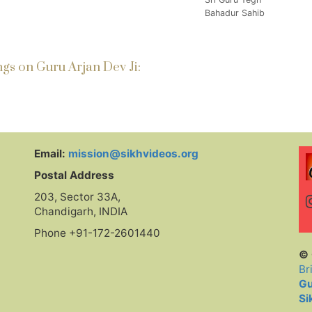
Bahadur Sahib
s on Guru Arjan Dev Ji:
Email:
mission@sikhvideos.org
Postal Address
203, Sector 33A,
Chandigarh, INDIA
Phone +91-172-2601440
© 
Br
Gu
Si