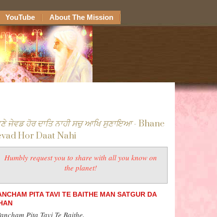
YouTube
About The Mission
ਾਣੇ ਜੇਵਡ ਹੋਰ ਦਾਤਿ ਨਾਹੀ ਸਚੁ ਆਖਿ ਸੁਣਾਇਆ
- Bhane
evad Hor Daat Nahi
Humbly request you to share with all you know on
the planet!
ANCHAM PITA TAVI TE BAITHE MAN SATGUR DA
HAN
ancham Pita Tavi Te Baithe,