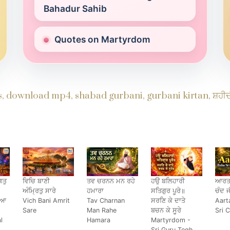
Bahadur Sahib
Quotes on Martyrdom
s, download mp4, shabad gurbani, gurbani kirtan, ਸ਼ਹੀਦੀ 
ਤੁ
ਵਿਚਿ ਬਾਣੀ
ਤਵ ਚਰਨਨ ਮਨ ਰਹੇ
ਹਉ ਬਲਿਹਾਰੀ
ਆਰਤਾ
ਅੰਮ੍ਰਿਤੁ ਸਾਰੇ
ਹਮਾਰਾ
ਸਤਿਗੁਰ ਪੂਰੇ॥
ਚੰਦ ਜ
ਇਆ
Vich Bani Amrit
Tav Charnan
ਸਰਣਿ ਕੇ ਦਾਤੇ
Aart
Sare
Man Rahe
ਬਚਨ ਕੇ ਸੂਰੇ
Sri 
l
Hamara
Martyrdom -
Sri Guru Tegh