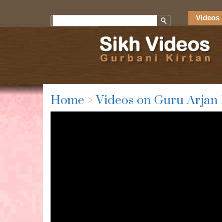
Videos 
Home
>
Videos on Guru Arjan 