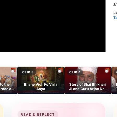
M
Pe
Ta
CLIP 3
CLIP 4
to the
Bhane Vich Ko Virla
Story of Bhai Bhikhari
race of
Aaya
Ji and Guru Arjan Dev
 Dev Ji
Ji
READ & REFLECT