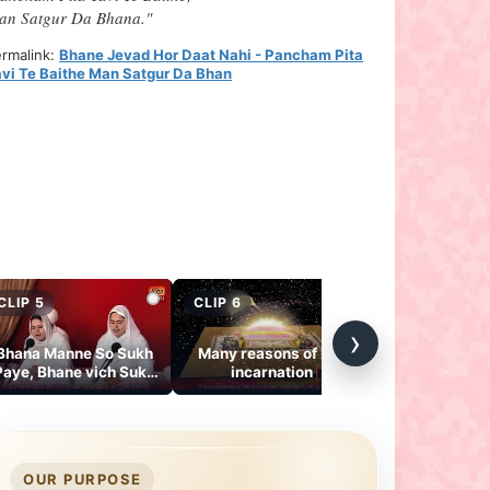
an Satgur Da Bhana."
rmalink:
Bhane Jevad Hor Daat Nahi - Pancham Pita
vi Te Baithe Man Satgur Da Bhan
CLIP 5
CLIP 6
CLIP 7
›
Bhana Manne So Sukh
Many reasons of His
Kade Sees T
Paye, Bhane vich Sukh
incarnation
Jhulende, K
Payida
Phuvar
OUR PURPOSE