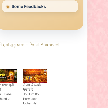
Some Feedbacks
ਸ੍ਰੀ ਗੁਰੂ ਅਰਜਨ ਦੇਵ ਜੀ Shaheedi
 ਬਾਬਾ ਸ੍ਰੀ
ਜੋ ਹਮ ਕੋ ਪਰਮੇਸਰ
ੀ
ਉਚਰਿ ਹੈ
a - Baba
Jo Hum Ko
Chand Ji
Parmesar
Uchar Hai