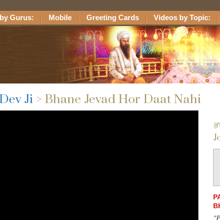
by Gurus:
Mobile
Greeting Cards
Videos by Topic:
Dev Ji
> Bhane Jevad Hor Daat Nahi
ਭ
J
P
B
"P