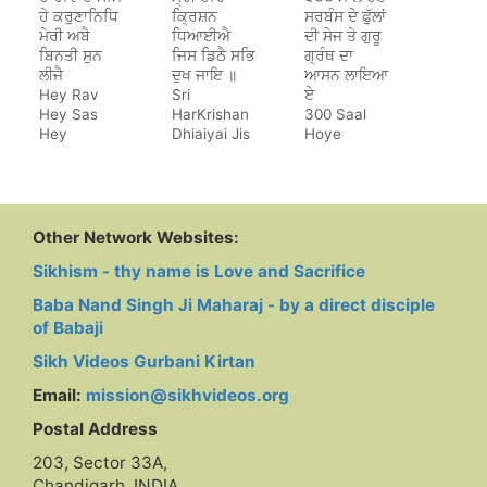
ਹੇ ਕਰੁਣਾਨਿਧਿ
ਕ੍ਰਿਸ਼ਨ
ਸਰਬੰਸ ਦੇ ਫੁੱਲਾਂ
ਮੇਰੀ ਅਬੈ
ਧਿਆਈਐ
ਦੀ ਸੇਜ ਤੇ ਗੁਰੂ
ਬਿਨਤੀ ਸੁਨ
ਜਿਸ ਡਿਠੈ ਸਭਿ
ਗ੍ਰੰਥ ਦਾ
ਲੀਜੈ
ਦੁਖ ਜਾਇ ॥
ਆਸਨ ਲਾਇਆ
Hey Rav
Sri
ਏ
Hey Sas
HarKrishan
300 Saal
Hey
Dhiaiyai Jis
Hoye
Karunanidh
Dithe Sab
Sarbans De
Dukh Jaye
Phulan Di
Sej Te Guru
Granth Da
Aasan Laya
Other Network Websites:
Hai
Sikhism - thy name is Love and Sacrifice
Baba Nand Singh Ji Maharaj - by a direct disciple
of Babaji
Sikh Videos Gurbani Kirtan
Email:
mission@sikhvideos.org
Postal Address
203, Sector 33A,
Chandigarh, INDIA