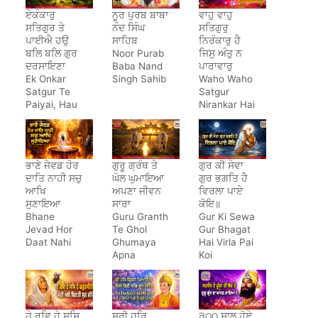
ਏਕੰਕਾਰੁ
ਨੂਰ ਪੁਰਬ ਬਾਬਾ
ਵਾਹੁ ਵਾਹੁ
ਸਤਿਗੁਰ ਤੇ
ਨੰਦ ਸਿੰਘ
ਸਤਿਗੁਰੁ
ਪਾਈਐ ਹਉ
ਸਾਹਿਬ
ਨਿਰੰਕਾਰੁ ਹੈ
ਬਲਿ ਬਲਿ ਗੁਰ
Noor Purab
ਜਿਸੁ ਅੰਤੁ ਨ
ਦਰਸਾਇਣਾ
Baba Nand
ਪਾਰਾਵਾਰੁ
Ek Onkar
Singh Sahib
Waho Waho
Satgur Te
Satgur
Paiyai, Hau
Nirankar Hai
Bal Bal Gur
Darsayena
ਭਾਣੇ ਜੇਵਡ ਹੋਰ
ਗੁਰੂ ਗ੍ਰੰਥ ਤੇ
ਗੁਰ ਕੀ ਸੇਵਾ
ਦਾਤਿ ਨਾਹੀ ਸਚੁ
ਘੋਲ ਘੁਮਾਇਆ
ਗੁਰ ਭਗਤਿ ਹੈ
ਆਖਿ
ਅਪਣਾ ਜੀਵਨ
ਵਿਰਲਾ ਪਾਏ
ਸੁਣਾਇਆ
ਸਾਰਾ
ਕੋਇ॥
Bhane
Guru Granth
Gur Ki Sewa
Jevad Hor
Te Ghol
Gur Bhagat
Daat Nahi
Ghumaya
Hai Virla Pai
Apna
Koi
Jeewan
Saara
ਹੇ ਰਵਿ ਹੇ ਸਸਿ
ਸ੍ਰੀ ਹਰਿ
੩੦੦ ਸਾਲ ਹੋਏ