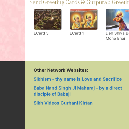
Send Greeting Cards & Gurpurab Greeting
ECard 3
ECard 1
Deh Shiva B
Mohe Ehai
Other Network Websites:
Sikhism - thy name is Love and Sacrifice
Baba Nand Singh Ji Maharaj - by a direct
disciple of Babaji
Sikh Videos Gurbani Kirtan