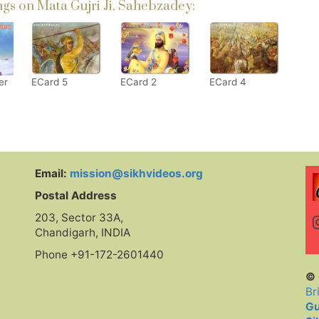
s on Mata Gujri Ji, Sahebzadey:
er
ECard 5
ECard 2
ECard 4
Email:
mission@sikhvideos.org
Postal Address
203, Sector 33A,
Chandigarh, INDIA
Phone +91-172-2601440
© 
Br
Gu