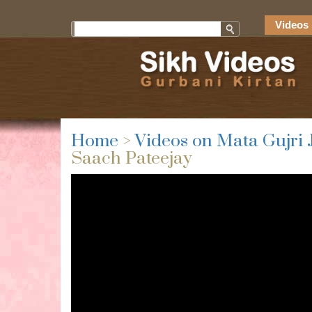
Videos 
Home
>
Videos on Mata Gujri 
Saach Pateejay