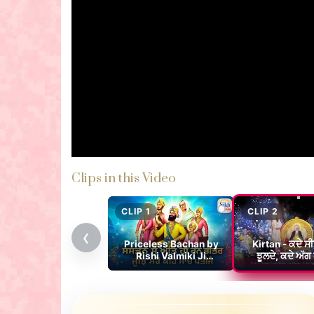
Clips in this Video
CLIP 1
CLIP 2
‹
Priceless Bachan by
Kirtan - ਕਦੇ ਸੀ
Rishi Valmiki Ji
ਝੂਲਦੇ, ਕਦੇ ਅੱਗ
explained