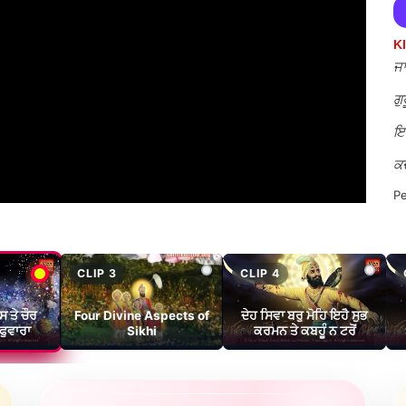
KI
ਜਾ
ਗੁ
ਇ
ਕਦ
Pe
Ma
ਅੱ
CLIP 3
CLIP 4
ਸ ਤੇ ਚੌਰ
Four Divine Aspects of
ਦੇਹ ਸਿਵਾ ਬਰੁ ਮੋਹਿ ਇਹੈ ਸੁਭ
 ਫੁਵਾਰਾ
Sikhi
ਕਰਮਨ ਤੇ ਕਬਹੂੰ ਨ ਟਰੋਂ