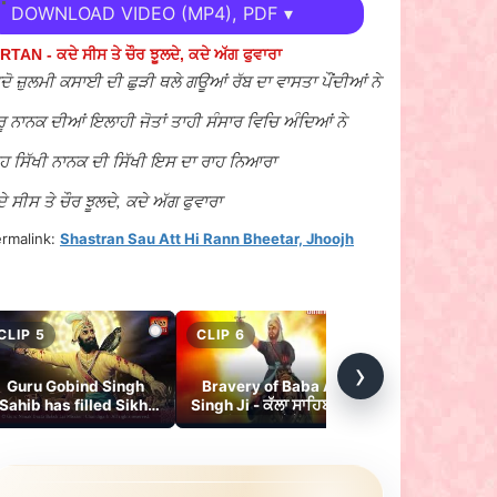
DOWNLOAD VIDEO (MP4), PDF ▾
RTAN - ਕਦੇ ਸੀਸ ਤੇ ਚੌਰ ਝੂਲਦੇ, ਕਦੇ ਅੱਗ ਫੁਵਾਰਾ
ਦੋ ਜ਼ੁਲਮੀ ਕਸਾਈ ਦੀ ਛੁੜੀ ਥਲੇ ਗਊਆਂ ਰੱਬ ਦਾ ਵਾਸਤਾ ਪੌਂਦੀਆਂ ਨੇ
ਰੂ ਨਾਨਕ ਦੀਆਂ ਇਲਾਹੀ ਜੋਤਾਂ ਤਾਹੀ ਸੰਸਾਰ ਵਿਚਿ ਅੰਦਿਆਂ ਨੇ
ਹ ਸਿੱਖੀ ਨਾਨਕ ਦੀ ਸਿੱਖੀ ਇਸ ਦਾ ਰਾਹ ਨਿਆਰਾ
ੇ ਸੀਸ ਤੇ ਚੌਰ ਝੂਲਦੇ, ਕਦੇ ਅੱਗ ਫੁਵਾਰਾ
rmalink:
Shastran Sau Att Hi Rann Bheetar, Jhoojh
ro Tau Saach Pateejay - Kirtan - ਕਦੇ ਸੀਸ ਤੇ ਚੌਰ ਝੂਲਦੇ, ਕਦੇ
ਗ ਫੁਵਾਰਾ
CLIP 5
CLIP 6
CLIP 7
›
Guru Gobind Singh
Bravery of Baba Ajit
Bachans on So
Sahib has filled Sikhi
Singh Ji - ਕੱਲਾ ਸਾਹਿਬਜ਼ਾਦਾ
Parkash May
with the Sacred hue of
ਨਹੀਂ ਹਜ਼ਾਰਾਂ ਕੋਲੋ ਹਰਦਾ
(Chapters) 
Martyrdom Himself