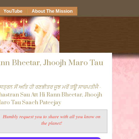
YouTube
About The Mission
ann Bheetar, Jhoojh Maro Tau
ਸਤ੍ਰਨ ਸੋਂ ਅਤਿ ਹੀ ਰਣਭੀਤਰ ਜੂਝ ਮਰੋਂ ਤਊ ਸਾਚਪਤੀਜੈ
-
hastran Sau Att Hi Rann Bheetar, Jhoojh
aro Tau Saach Pateejay
Humbly request you to share with all you know on
the planet!