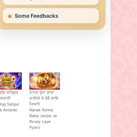
Some Feedbacks
ਜੁਗਿ ਸਤਿਗੁਰ
ਨਾਨਕ ਰੁੰਨਾ ਬਾਬਾ
ਅਵਤਾਰੀ
ਜਾਣੀਐ ਜੇ ਰੋਵੈ ਲਾਇ
Yug Satgur
ਪਿਆਰੋ
e Avtaree
Nanak Runna
Baba Janiye Je
Rovey Laye
Pyaro