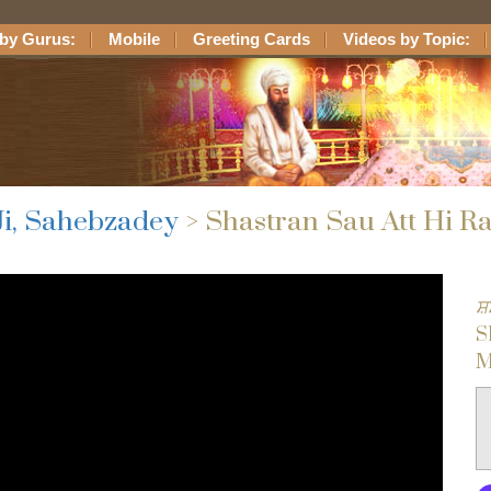
by Gurus:
Mobile
Greeting Cards
Videos by Topic:
Ji, Sahebzadey
> Shastran Sau Att Hi R
ਸ਼
S
M