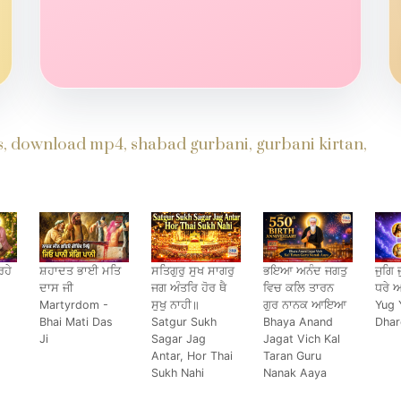
ds, download mp4, shabad gurbani, gurbani kirtan,
ਹੇ
ਸ਼ਹਾਦਤ ਭਾਈ ਮਤਿ
ਸਤਿਗੁਰੁ ਸੁਖ ਸਾਗਰੁ
ਭਇਆ ਅਨੰਦ ਜਗਤੁ
ਜੁਗਿ 
ਦਾਸ ਜੀ
ਜਗ ਅੰਤਰਿ ਹੋਰ ਥੈ
ਵਿਚ ਕਲਿ ਤਾਰਨ
ਧਰੇ 
Martyrdom -
ਸੁਖੁ ਨਾਹੀ॥
ਗੁਰ ਨਾਨਕ ਆਇਆ
Yug 
Bhai Mati Das
Satgur Sukh
Bhaya Anand
Dhar
Ji
Sagar Jag
Jagat Vich Kal
Antar, Hor Thai
Taran Guru
Sukh Nahi
Nanak Aaya