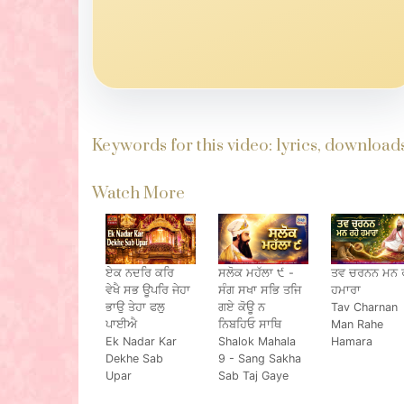
Keywords for this video: lyrics, downloa
Watch More
ਏਕ ਨਦਰਿ ਕਰਿ
ਸਲੋਕ ਮਹੱਲਾ ੯ -
ਤਵ ਚਰਨਨ ਮਨ ਰ
ਵੇਖੈ ਸਭ ਊਪਰਿ ਜੇਹਾ
ਸੰਗ ਸਖਾ ਸਭਿ ਤਜਿ
ਹਮਾਰਾ
ਭਾਉ ਤੇਹਾ ਫਲੁ
ਗਏ ਕੋਊ ਨ
Tav Charnan
ਪਾਈਐ
ਨਿਬਹਿਓ ਸਾਥਿ
Man Rahe
Ek Nadar Kar
Shalok Mahala
Hamara
Dekhe Sab
9 - Sang Sakha
Upar
Sab Taj Gaye