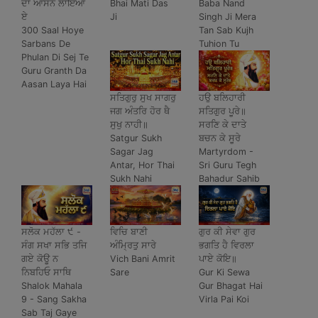
ਦਾ ਆਸਨ ਲਾਇਆ
Bhai Mati Das
Baba Nand
ਏ
Ji
Singh Ji Mera
300 Saal Hoye
Tan Sab Kujh
Sarbans De
Tuhion Tu
Phulan Di Sej Te
Guru Granth Da
Aasan Laya Hai
ਸਤਿਗੁਰੁ ਸੁਖ ਸਾਗਰੁ
ਹਉ ਬਲਿਹਾਰੀ
ਜਗ ਅੰਤਰਿ ਹੋਰ ਥੈ
ਸਤਿਗੁਰ ਪੂਰੇ॥
ਸੁਖੁ ਨਾਹੀ॥
ਸਰਣਿ ਕੇ ਦਾਤੇ
Satgur Sukh
ਬਚਨ ਕੇ ਸੂਰੇ
Sagar Jag
Martyrdom -
Antar, Hor Thai
Sri Guru Tegh
Sukh Nahi
Bahadur Sahib
ਸਲੋਕ ਮਹੱਲਾ ੯ -
ਵਿਚਿ ਬਾਣੀ
ਗੁਰ ਕੀ ਸੇਵਾ ਗੁਰ
ਸੰਗ ਸਖਾ ਸਭਿ ਤਜਿ
ਅੰਮ੍ਰਿਤੁ ਸਾਰੇ
ਭਗਤਿ ਹੈ ਵਿਰਲਾ
ਗਏ ਕੋਊ ਨ
Vich Bani Amrit
ਪਾਏ ਕੋਇ॥
ਨਿਬਹਿਓ ਸਾਥਿ
Sare
Gur Ki Sewa
Shalok Mahala
Gur Bhagat Hai
9 - Sang Sakha
Virla Pai Koi
Sab Taj Gaye