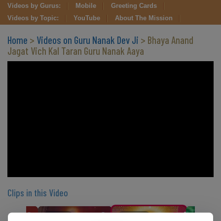
Videos by Gurus:
Mobile
Greeting Cards
Videos by Topic:
YouTube
About The Mission
Home
>
Videos on Guru Nanak Dev Ji
> Bhaya Anand
Jagat Vich Kal Taran Guru Nanak Aaya
Clips in this Video
CLIP 9
CLIP 10
CLIP 11