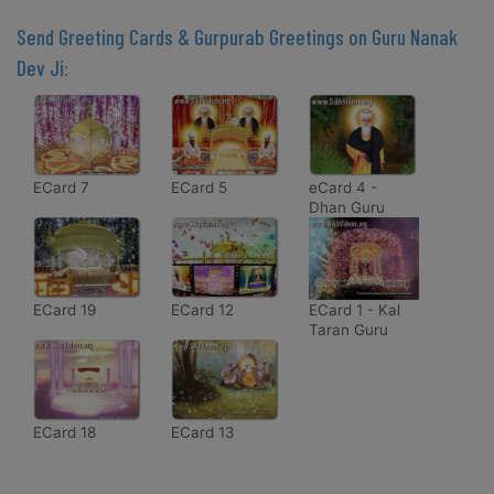
Send Greeting Cards & Gurpurab Greetings on Guru Nanak
Dev Ji:
ECard 7
ECard 5
eCard 4 -
Dhan Guru
Nanak, Dhan
Dhan Guru
Nanak, Tuhi
Nirankar, Ek
Tuhi Nirankar
ECard 19
ECard 12
ECard 1 - Kal
Taran Guru
Nanak Aaya
ECard 18
ECard 13