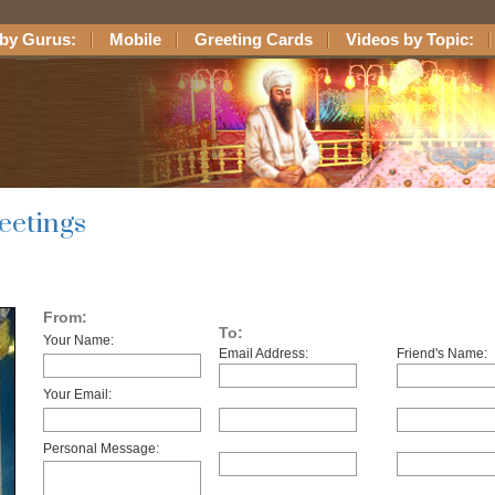
by Gurus:
Mobile
Greeting Cards
Videos by Topic:
eetings
From:
To:
Your Name:
Email Address:
Friend's Name:
Your Email:
Personal Message: