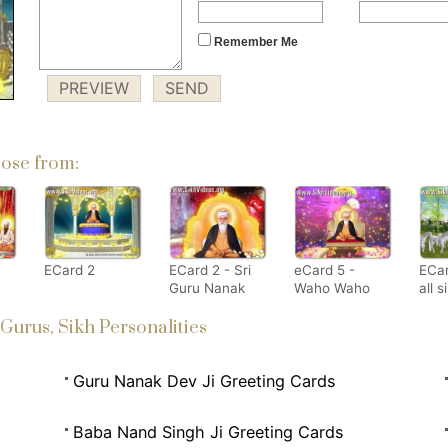
Remember Me
ose from:
ECard 2
ECard 2 - Sri
eCard 5 -
ECar
Guru Nanak
Waho Waho
all s
Dev Ji - The
Satgur
Glor
 Gurus, Sikh Personalities
Master of Kali
Nirankar Hai
Gur
Yuga Kalyug
Dev 
Guru Nanak Dev Ji Greeting Cards
Baba Nand Singh Ji Greeting Cards