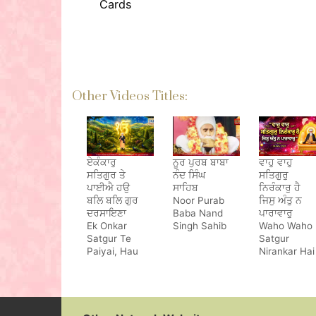
Cards
Other Videos Titles:
ਏਕੰਕਾਰੁ
ਨੂਰ ਪੁਰਬ ਬਾਬਾ
ਵਾਹੁ ਵਾਹੁ
ਸਤਿਗੁਰ ਤੇ
ਨੰਦ ਸਿੰਘ
ਸਤਿਗੁਰੁ
ਪਾਈਐ ਹਉ
ਸਾਹਿਬ
ਨਿਰੰਕਾਰੁ ਹੈ
ਬਲਿ ਬਲਿ ਗੁਰ
Noor Purab
ਜਿਸੁ ਅੰਤੁ ਨ
ਦਰਸਾਇਣਾ
Baba Nand
ਪਾਰਾਵਾਰੁ
Ek Onkar
Singh Sahib
Waho Waho
Satgur Te
Satgur
Paiyai, Hau
Nirankar Hai
Bal Bal Gur
Darsayena