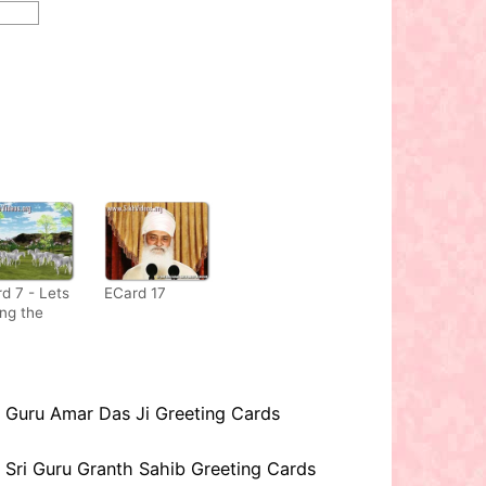
d 7 - Lets
ECard 17
ing the
ies of Sri
u Nanak
Ji
Guru Amar Das Ji Greeting Cards
Sri Guru Granth Sahib Greeting Cards