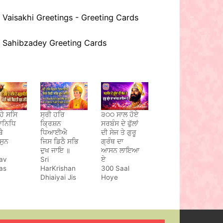
Vaisakhi Greetings - Greeting Cards
Sahibzadey Greeting Cards
ਹੇ ਸਸਿ
ਸ੍ਰੀ ਹਰਿ
੩੦੦ ਸਾਲ ਹੋਏ
ਣਾਨਿਧਿ
ਕ੍ਰਿਸ਼ਨ
ਸਰਬੰਸ ਦੇ ਫੁੱਲਾਂ
ਬੈ
ਧਿਆਈਐ
ਦੀ ਸੇਜ ਤੇ ਗੁਰੂ
ਸੁਨ
ਜਿਸ ਡਿਠੈ ਸਭਿ
ਗ੍ਰੰਥ ਦਾ
ਦੁਖ ਜਾਇ ॥
ਆਸਨ ਲਾਇਆ
av
Sri
ਏ
as
HarKrishan
300 Saal
Dhiaiyai Jis
Hoye
anidh
Dithe Sab
Sarbans De
Dukh Jaye
Phulan Di
Sej Te Guru
Granth Da
Aasan Laya