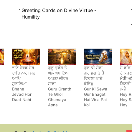
Greeting Cards on Divine Virtue -
Humility
ਭਾਣੇ ਜੇਵਡ ਹੋਰ
ਗੁਰੂ ਗ੍ਰੰਥ ਤੇ
ਗੁਰ ਕੀ ਸੇਵਾ
ਹੇ ਰਵਿ 
ਦਾਤਿ ਨਾਹੀ ਸਚੁ
ਘੋਲ ਘੁਮਾਇਆ
ਗੁਰ ਭਗਤਿ ਹੈ
ਹੇ ਕਰੁ
ਆਖਿ
ਅਪਣਾ ਜੀਵਨ
ਵਿਰਲਾ ਪਾਏ
ਮੇਰੀ ਅ
ਸੁਣਾਇਆ
ਸਾਰਾ
ਕੋਇ॥
ਬਿਨਤੀ 
Bhane
Guru Granth
Gur Ki Sewa
ਲੀਜੈ
Jevad Hor
Te Ghol
Gur Bhagat
Hey R
Daat Nahi
Ghumaya
Hai Virla Pai
Hey S
Apna
Koi
Hey
Jeewan
Karun
Saara