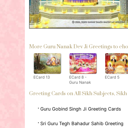
More Guru Nanak Dev Ji Greetings to cho
ECard 13
ECard 8 -
ECard 5
Guru Nanak
Patshah
Greeting Cards on All Sikh Subjects, Sikh
explain how
we the
condemned
ones can
Guru Gobind Singh Ji Greeting Cards
transform our
fortunes
Sri Guru Tegh Bahadur Sahib Greeting