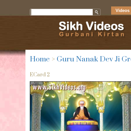
Videos 
Home
>
Guru Nanak Dev Ji Gr
ECard 2