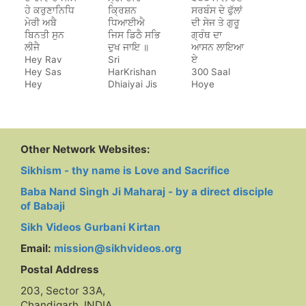
ਹੇ ਕਰੁਣਾਨਿਧਿ
ਕ੍ਰਿਸ਼ਨ
ਸਰਬੰਸ ਦੇ ਫੁੱਲਾਂ
ਮੇਰੀ ਅਬੈ
ਧਿਆਈਐ
ਦੀ ਸੇਜ ਤੇ ਗੁਰੂ
ਬਿਨਤੀ ਸੁਨ
ਜਿਸ ਡਿਠੈ ਸਭਿ
ਗ੍ਰੰਥ ਦਾ
ਲੀਜੈ
ਦੁਖ ਜਾਇ ॥
ਆਸਨ ਲਾਇਆ
Hey Rav
Sri
ਏ
Hey Sas
HarKrishan
300 Saal
Hey
Dhiaiyai Jis
Hoye
Karunanidh
Dithe Sab
Sarbans De
Dukh Jaye
Phulan Di
Sej Te Guru
Granth Da
Aasan Laya
Other Network Websites:
Hai
Sikhism - thy name is Love and Sacrifice
Baba Nand Singh Ji Maharaj - by a direct disciple
of Babaji
Sikh Videos Gurbani Kirtan
Email:
mission@sikhvideos.org
Postal Address
203, Sector 33A,
Chandigarh, INDIA