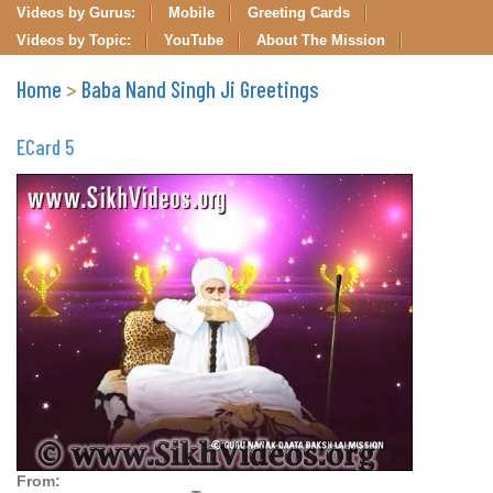
Videos by Gurus:
Mobile
Greeting Cards
Videos by Topic:
YouTube
About The Mission
Home
>
Baba Nand Singh Ji Greetings
ECard 5
From: