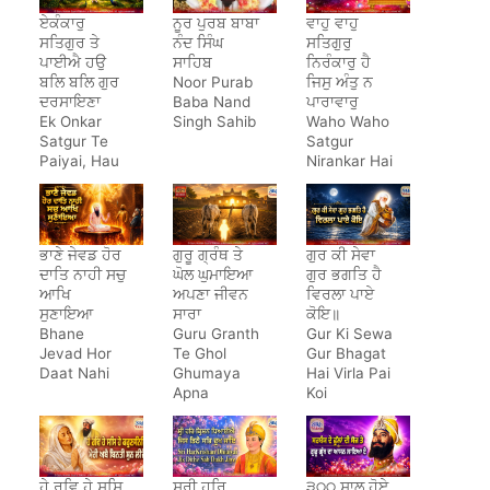
ਏਕੰਕਾਰੁ
ਨੂਰ ਪੁਰਬ ਬਾਬਾ
ਵਾਹੁ ਵਾਹੁ
ਸਤਿਗੁਰ ਤੇ
ਨੰਦ ਸਿੰਘ
ਸਤਿਗੁਰੁ
ਪਾਈਐ ਹਉ
ਸਾਹਿਬ
ਨਿਰੰਕਾਰੁ ਹੈ
ਬਲਿ ਬਲਿ ਗੁਰ
Noor Purab
ਜਿਸੁ ਅੰਤੁ ਨ
ਦਰਸਾਇਣਾ
Baba Nand
ਪਾਰਾਵਾਰੁ
Ek Onkar
Singh Sahib
Waho Waho
Satgur Te
Satgur
Paiyai, Hau
Nirankar Hai
Bal Bal Gur
Darsayena
ਭਾਣੇ ਜੇਵਡ ਹੋਰ
ਗੁਰੂ ਗ੍ਰੰਥ ਤੇ
ਗੁਰ ਕੀ ਸੇਵਾ
ਦਾਤਿ ਨਾਹੀ ਸਚੁ
ਘੋਲ ਘੁਮਾਇਆ
ਗੁਰ ਭਗਤਿ ਹੈ
ਆਖਿ
ਅਪਣਾ ਜੀਵਨ
ਵਿਰਲਾ ਪਾਏ
ਸੁਣਾਇਆ
ਸਾਰਾ
ਕੋਇ॥
Bhane
Guru Granth
Gur Ki Sewa
Jevad Hor
Te Ghol
Gur Bhagat
Daat Nahi
Ghumaya
Hai Virla Pai
Apna
Koi
Jeewan
Saara
ਹੇ ਰਵਿ ਹੇ ਸਸਿ
ਸ੍ਰੀ ਹਰਿ
੩੦੦ ਸਾਲ ਹੋਏ