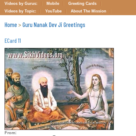
Videos by Gurus:
Mobile
Greeting Cards
Videos by Topic:
YouTube
About The Mission
Home
>
Guru Nanak Dev Ji Greetings
ECard 11
From: