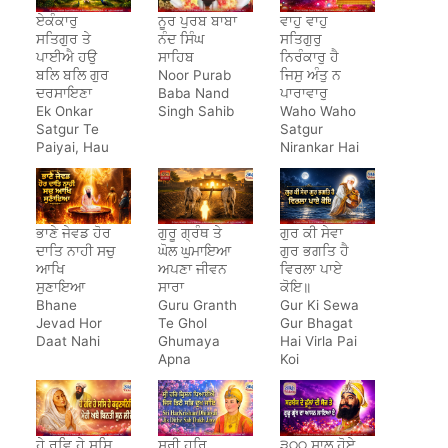
ਏਕੰਕਾਰੁ
ਨੂਰ ਪੁਰਬ ਬਾਬਾ
ਵਾਹੁ ਵਾਹੁ
ਸਤਿਗੁਰ ਤੇ
ਨੰਦ ਸਿੰਘ
ਸਤਿਗੁਰੁ
ਪਾਈਐ ਹਉ
ਸਾਹਿਬ
ਨਿਰੰਕਾਰੁ ਹੈ
ਬਲਿ ਬਲਿ ਗੁਰ
Noor Purab
ਜਿਸੁ ਅੰਤੁ ਨ
ਦਰਸਾਇਣਾ
Baba Nand
ਪਾਰਾਵਾਰੁ
Ek Onkar
Singh Sahib
Waho Waho
Satgur Te
Satgur
Paiyai, Hau
Nirankar Hai
Bal Bal Gur
Darsayena
ਭਾਣੇ ਜੇਵਡ ਹੋਰ
ਗੁਰੂ ਗ੍ਰੰਥ ਤੇ
ਗੁਰ ਕੀ ਸੇਵਾ
ਦਾਤਿ ਨਾਹੀ ਸਚੁ
ਘੋਲ ਘੁਮਾਇਆ
ਗੁਰ ਭਗਤਿ ਹੈ
ਆਖਿ
ਅਪਣਾ ਜੀਵਨ
ਵਿਰਲਾ ਪਾਏ
ਸੁਣਾਇਆ
ਸਾਰਾ
ਕੋਇ॥
Bhane
Guru Granth
Gur Ki Sewa
Jevad Hor
Te Ghol
Gur Bhagat
Daat Nahi
Ghumaya
Hai Virla Pai
Apna
Koi
Jeewan
Saara
ਹੇ ਰਵਿ ਹੇ ਸਸਿ
ਸ੍ਰੀ ਹਰਿ
੩੦੦ ਸਾਲ ਹੋਏ