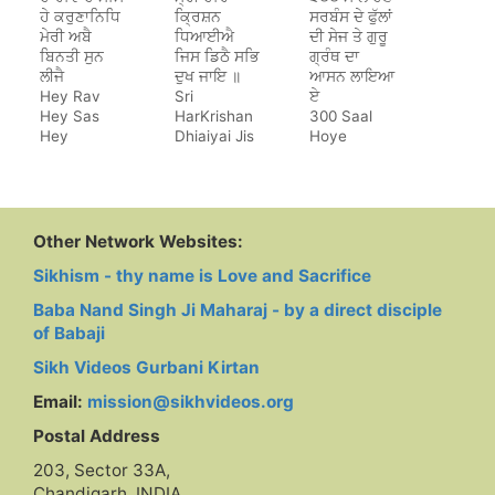
ਹੇ ਕਰੁਣਾਨਿਧਿ
ਕ੍ਰਿਸ਼ਨ
ਸਰਬੰਸ ਦੇ ਫੁੱਲਾਂ
ਮੇਰੀ ਅਬੈ
ਧਿਆਈਐ
ਦੀ ਸੇਜ ਤੇ ਗੁਰੂ
ਬਿਨਤੀ ਸੁਨ
ਜਿਸ ਡਿਠੈ ਸਭਿ
ਗ੍ਰੰਥ ਦਾ
ਲੀਜੈ
ਦੁਖ ਜਾਇ ॥
ਆਸਨ ਲਾਇਆ
Hey Rav
Sri
ਏ
Hey Sas
HarKrishan
300 Saal
Hey
Dhiaiyai Jis
Hoye
Karunanidh
Dithe Sab
Sarbans De
Dukh Jaye
Phulan Di
Sej Te Guru
Granth Da
Aasan Laya
Other Network Websites:
Hai
Sikhism - thy name is Love and Sacrifice
Baba Nand Singh Ji Maharaj - by a direct disciple
of Babaji
Sikh Videos Gurbani Kirtan
Email:
mission@sikhvideos.org
Postal Address
203, Sector 33A,
Chandigarh, INDIA