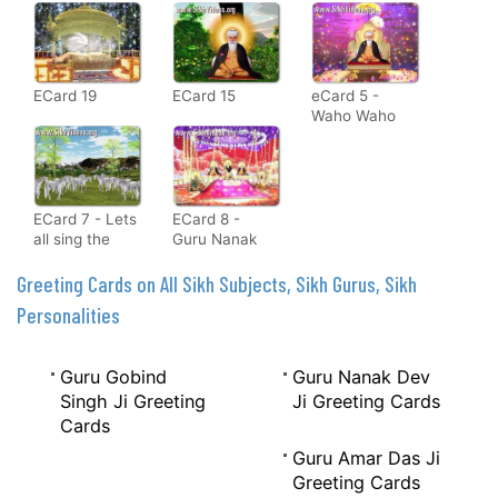
ECard 19
ECard 15
eCard 5 -
Waho Waho
Satgur
Nirankar Hai
ECard 7 - Lets
ECard 8 -
all sing the
Guru Nanak
Glories of Sri
Patshah
Guru Nanak
explain how
Greeting Cards on All Sikh Subjects, Sikh Gurus, Sikh
Dev Ji
we the
Personalities
condemned
ones can
transform our
Guru Gobind
Guru Nanak Dev
fortunes
Singh Ji Greeting
Ji Greeting Cards
Cards
Guru Amar Das Ji
Greeting Cards