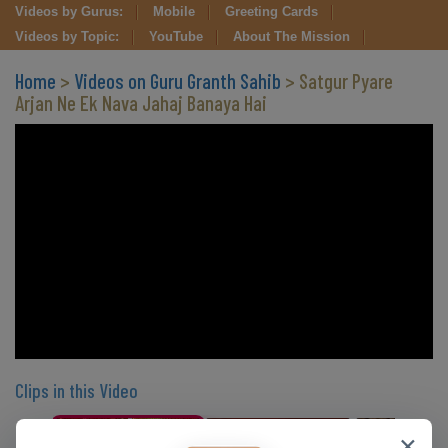
Videos by Gurus:
Mobile
Greeting Cards
Videos by Topic:
YouTube
About The Mission
Home
>
Videos on Guru Granth Sahib
> Satgur Pyare
Arjan Ne Ek Nava Jahaj Banaya Hai
Clips in this Video
×
CLIP 1
CLIP 2
CLIP 3