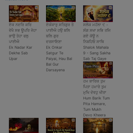
ਏਕ ਨਦਰਿ ਕਰਿ
ਏਕੰਕਾਰੁ ਸਤਿਗੁਰ ਤੇ
ਸਲੋਕ ਮਹੱਲਾ ੯ -
ਵੇਖੈ ਸਭ ਊਪਰਿ ਜੇਹਾ
ਪਾਈਐ ਹਉ ਬਲਿ
ਸੰਗ ਸਖਾ ਸਭਿ ਤਜਿ
ਭਾਉ ਤੇਹਾ ਫਲੁ
ਬਲਿ ਗੁਰ
ਗਏ ਕੋਊ ਨ
ਪਾਈਐ
ਦਰਸਾਇਣਾ
ਨਿਬਹਿਓ ਸਾਥਿ
Ek Nadar Kar
Ek Onkar
Shalok Mahala
Dekhe Sab
Satgur Te
9 - Sang Sakha
Upar
Paiyai, Hau Bal
Sab Taj Gaye
Bal Gur
Darsayena
ਹਮ ਬਾਰਿਕ ਤੁਮ
ਪਿਤਾ ਹਮਾਰੇ ਤੁਮ
ਮੁਖਿ ਦੇਵਹੁ ਖੀਰਾ
Hum Barik Tum
Pita Hamare,
Tum Mukh
Devo Kheera