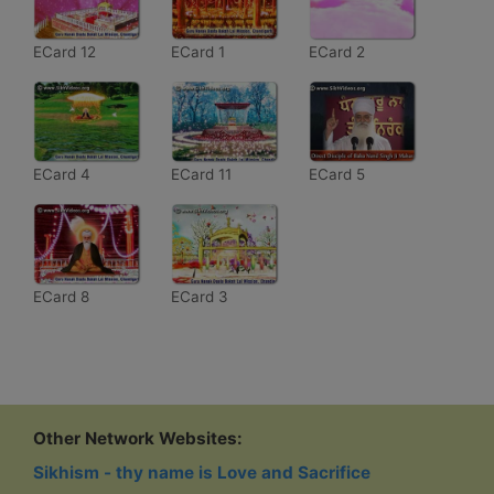
ECard 12
ECard 1
ECard 2
ECard 4
ECard 11
ECard 5
ECard 8
ECard 3
Other Network Websites:
Sikhism - thy name is Love and Sacrifice