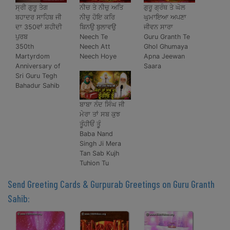
ਸ੍ਰੀ ਗੁਰੂ ਤੇਗ
ਨੀਚ ਤੇ ਨੀਚੁ ਅਤਿ
ਗੁਰੂ ਗ੍ਰੰਥ ਤੇ ਘੋਲ
ਬਹਾਦਰ ਸਾਹਿਬ ਜੀ
ਨੀਚੁ ਹੋਇ ਕਰਿ
ਘੁਮਾਇਆ ਅਪਣਾ
ਦਾ 350ਵਾਂ ਸ਼ਹੀਦੀ
ਬਿਨਉ ਬੁਲਾਵਉ
ਜੀਵਨ ਸਾਰਾ
ਪੁਰਬ
Neech Te
Guru Granth Te
350th
Neech Att
Ghol Ghumaya
Martyrdom
Neech Hoye
Apna Jeewan
Anniversary of
Saara
Sri Guru Tegh
Bahadur Sahib
ਬਾਬਾ ਨੰਦ ਸਿੰਘ ਜੀ
ਮੇਰਾ ਤਾਂ ਸਬ ਕੁਝ
ਤੂੰਹੀਓਂ ਤੂੰ
Baba Nand
Singh Ji Mera
Tan Sab Kujh
Tuhion Tu
Send Greeting Cards & Gurpurab Greetings on Guru Granth
Sahib: